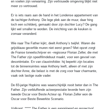
en voelen zijn verwarring. Zijn vertrouwde omgeving blijkt niet
meer zo vertrouwd.
Er is iets raars aan de hand in het Londense appartement van
de tachtiger Anthony. Die lege plek aan de muur, daar hing
toch een schilderij, gemaakt door zijn dochter Lucy? De gang
lijkt wel smaller te worden. De inrichting van de keuken is
zomaar veranderd.
Wie naar The Father kijkt, deelt Anthony’s twijfel. Waren die
grijsblauw geverfde muren niet eerst groen? Met opzet zorgt
de Franse toneelschrijver en –regisseur Florian Zeller, die met
The Father zijn speelfilmdebuut maakt, voor een gevoel van
desoriëntatie. En van claustrofobie: hij beperkt zijn locaties
tot de binnenruimtes waar Anthony leeft, alleen of met zijn
dochter Anne, die belast is met de zorg voor haar charmante,
vaak ook lastige oude vader.
De 83-jarige Hopkins was waarschijnlijk nooit beter dan in The
Father. Zijn verbluffende acteerprestatie leverde hem zijn
tweede Oscar voor Beste Acteur op. Florian Zeller won de
Oscar voor Beste Bewerkte Scenario.
Volkrant: ***** The Father is een aangrijpend en respectvol