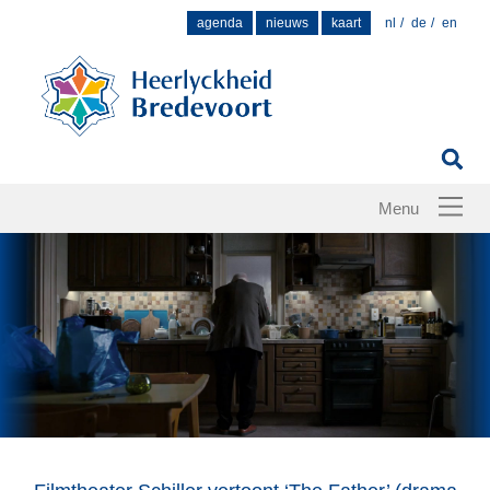
Zoek
agenda
nieuws
kaart
nl
de
en
naar: