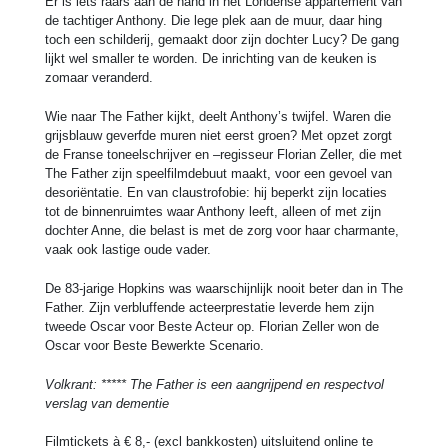
Er is iets raars aan de hand in het Londense appartement van
de tachtiger Anthony. Die lege plek aan de muur, daar hing
toch een schilderij, gemaakt door zijn dochter Lucy? De gang
lijkt wel smaller te worden. De inrichting van de keuken is
zomaar veranderd.
Wie naar The Father kijkt, deelt Anthony’s twijfel. Waren die
grijsblauw geverfde muren niet eerst groen? Met opzet zorgt
de Franse toneelschrijver en –regisseur Florian Zeller, die met
The Father zijn speelfilmdebuut maakt, voor een gevoel van
desoriëntatie. En van claustrofobie: hij beperkt zijn locaties
tot de binnenruimtes waar Anthony leeft, alleen of met zijn
dochter Anne, die belast is met de zorg voor haar charmante,
vaak ook lastige oude vader.
De 83-jarige Hopkins was waarschijnlijk nooit beter dan in The
Father. Zijn verbluffende acteerprestatie leverde hem zijn
tweede Oscar voor Beste Acteur op. Florian Zeller won de
Oscar voor Beste Bewerkte Scenario.
Volkrant: ***** The Father is een aangrijpend en respectvol
verslag van dementie
Filmtickets à € 8,- (excl bankkosten) uitsluitend online te