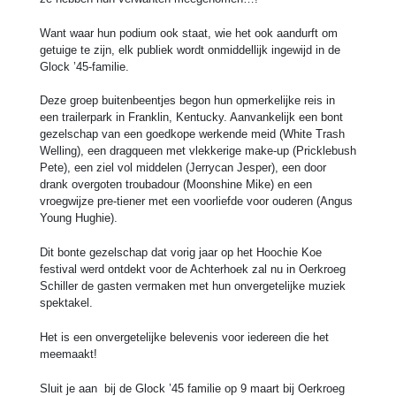
Want waar hun podium ook staat, wie het ook aandurft om
getuige te zijn, elk publiek wordt onmiddellijk ingewijd in de
Glock ’45-familie.
Deze groep buitenbeentjes begon hun opmerkelijke reis in
een trailerpark in Franklin, Kentucky. Aanvankelijk een bont
gezelschap van een goedkope werkende meid (White Trash
Welling), een dragqueen met vlekkerige make-up (Pricklebush
Pete), een ziel vol middelen (Jerrycan Jesper), een door
drank overgoten troubadour (Moonshine Mike) en een
vroegwijze pre-tiener met een voorliefde voor ouderen (Angus
Young Hughie).
Dit bonte gezelschap dat vorig jaar op het Hoochie Koe
festival werd ontdekt voor de Achterhoek zal nu in Oerkroeg
Schiller de gasten vermaken met hun onvergetelijke muziek
spektakel.
Het is een onvergetelijke belevenis voor iedereen die het
meemaakt!
Sluit je aan bij de Glock ’45 familie op 9 maart bij Oerkroeg