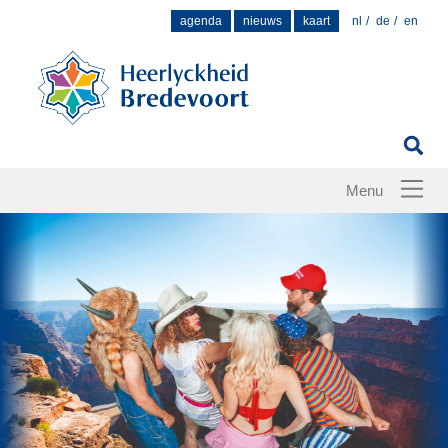
Zoek
agenda
nieuws
kaart
nl
de
en
naar: