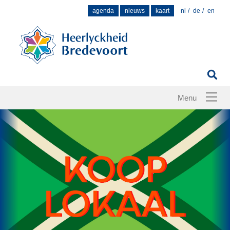
Zoek
agenda
nieuws
kaart
nl
de
en
naar: