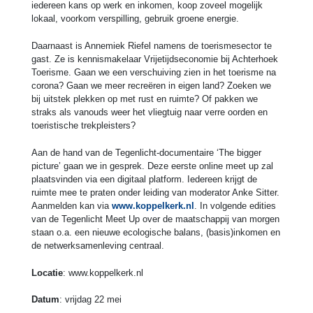
iedereen kans op werk en inkomen, koop zoveel mogelijk
lokaal, voorkom verspilling, gebruik groene energie.
Daarnaast is Annemiek Riefel namens de toerismesector te
gast. Ze is kennismakelaar Vrijetijdseconomie bij Achterhoek
Toerisme. Gaan we een verschuiving zien in het toerisme na
corona? Gaan we meer recreëren in eigen land? Zoeken we
bij uitstek plekken op met rust en ruimte? Of pakken we
straks als vanouds weer het vliegtuig naar verre oorden en
toeristische trekpleisters?
Aan de hand van de Tegenlicht-documentaire ‘The bigger
picture’ gaan we in gesprek. Deze eerste online meet up zal
plaatsvinden via een digitaal platform. Iedereen krijgt de
ruimte mee te praten onder leiding van moderator Anke Sitter.
Aanmelden kan via
www.koppelkerk.nl
. In volgende edities
van de Tegenlicht Meet Up over de maatschappij van morgen
staan o.a. een nieuwe ecologische balans, (basis)inkomen en
de netwerksamenleving centraal.
Locatie
: www.koppelkerk.nl
Datum
: vrijdag 22 mei