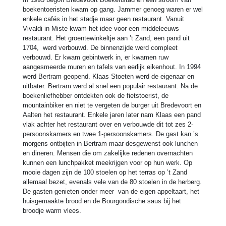
boekentoeristen kwam op gang. Jammer genoeg waren er wel
enkele cafés in het stadje maar geen restaurant. Vanuit
Vivaldi in Miste kwam het idee voor een middeleeuws
restaurant. Het groentewinkeltje aan ’t Zand, een pand uit
1704, werd verbouwd. De binnenzijde werd compleet
verbouwd. Er kwam gebintwerk in, er kwamen ruw
aangesmeerde muren en tafels van eerlijk eikenhout. In 1994
werd Bertram geopend. Klaas Stoeten werd de eigenaar en
uitbater. Bertram werd al snel een populair restaurant. Na de
boekenliefhebber ontdekten ook de fietstoerist, de
mountainbiker en niet te vergeten de burger uit Bredevoort en
Aalten het restaurant. Enkele jaren later nam Klaas een pand
vlak achter het restaurant over en verbouwde dit tot zes 2-
persoonskamers en twee 1-persoonskamers. De gast kan ’s
morgens ontbijten in Bertram maar desgewenst ook lunchen
en dineren. Mensen die om zakelijke redenen overnachten
kunnen een lunchpakket meekrijgen voor op hun werk. Op
mooie dagen zijn de 100 stoelen op het terras op ’t Zand
allemaal bezet, evenals vele van de 80 stoelen in de herberg.
De gasten genieten onder meer van de eigen appeltaart, het
huisgemaakte brood en de Bourgondische saus bij het
broodje warm vlees.