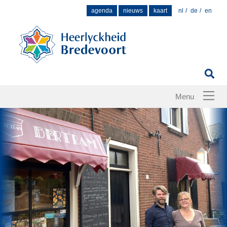
Zoek
agenda
nieuws
kaart
nl
de
en
naar: