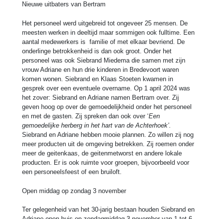
Nieuwe uitbaters van Bertram
Het personeel werd uitgebreid tot ongeveer 25 mensen. De
meesten werken in deeltijd maar sommigen ook fulltime. Een
aantal medewerkers is familie of met elkaar bevriend. De
onderlinge betrokkenheid is dan ook groot. Onder het
personeel was ook Siebrand Miedema die samen met zijn
vrouw Adriane en hun drie kinderen in Bredevoort waren
komen wonen. Siebrand en Klaas Stoeten kwamen in
gesprek over een eventuele overname. Op 1 april 2024 was
het zover: Siebrand en Adriane namen Bertram over. Zij
geven hoog op over de gemoedelijkheid onder het personeel
en met de gasten. Zij spreken dan ook over ‘
Een
gemoedelijke herberg in het hart van de Achterhoek’.
Siebrand en Adriane hebben mooie plannen. Zo willen zij nog
meer producten uit de omgeving betrekken. Zij roemen onder
meer de geitenkaas, de geitenmetworst en andere lokale
producten. Er is ook ruimte voor groepen, bijvoorbeeld voor
een personeelsfeest of een bruiloft.
Open middag op zondag 3 november
Ter gelegenheid van het 30-jarig bestaan houden Siebrand en
Adriane open huis op zondagmiddag 3 november van 1 tot 6