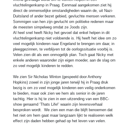
vluchtelingenkamp in Praag. Eenmaal aangekomen ziet hij
direct de onmenselijke omstandigheden waarin de, uit Nazi-
Duitsland of ander bezet gebied, gevluchte mensen verkeren.
Sommigen van hen zijn gevlucht om politieke redenen maar
de meesten simpelweg omdat ze Joods zijn.
Al heel snel heeft Nicky het gevoel dat enkel helpen in dit
vluchtelingenkamp niet voldoende is. Hij heeft het idee om zo
veel mogelijk kinderen naar Engeland te brengen om daar, in
pleeggezinnen, te verblijven tot de oorlogssituatie voorbij is.
Velen zien dit als een onmogelijk plan. Toch gaat Nicky met
enkele anderen waaronder zijn eigen moeder, aan de slag om
zo veel mogelijk kinderen te redden.
We zien Sir Nicholas Winton (gespeeld door Anthony
Hopkins) zowel in zijn jonge jaren terwijl hij in Praag druk
bezig is om zo veel mogelijk kinderen een veilig onderkomen
te bieden, maar ook zien we hem als senior in de jaren
tachtig. Hier is hij te zien in een uitzending van een BBC-
show genaamd ‘Thats Life!’ waarin zijn levensverhaal
besproken wordt. We zien een man die blijft benoemen dat
het niet om hem gaat maar langzaam lijkt te realiseren welk
effect zijn daden hebben gehad op het leven van velen.