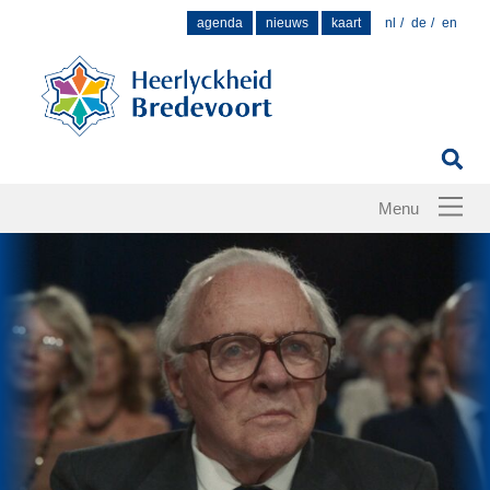
Zoek
agenda
nieuws
kaart
nl
de
en
naar: