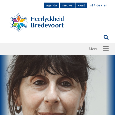
Zoek
agenda
nieuws
kaart
nl
de
en
naar: