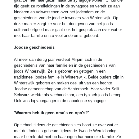
gaat ze met haar gezin naast de synagoge wonen. Sinds die
tijd geeft ze rondleidingen in de synagoge en vertelt ze aan
kinderen en volwassenen over het jodendom en de
geschiedenis van de joodse inwoners van Winterswijk. Op
deze manier zorgt ze voor het doorgeven van het joods
cultureel erfgoed maar gaat ook het gesprek aan over wat er
met haar familie en zo veel anderen is gebeurd.
Joodse geschiedenis
Al meer dan dertig jaar verdiept Mirjam zich in de
geschiedenis van haar familie en in de geschiedenis van
joods Winterswijk. Ze is geboren en getogen in een
traditioneel joodse familie in Winterswijk. Beide ouders zijn in
Winterswijk geboren en maken deel uit van een hechte
Joodse gemeenschap van de Achterhoek. Haar vader Salli
Schwarz werkte als veehandelaar, een typisch joods beroep.
Ook was hij voorganger in de naoorlogse synagoge.
‘Waarom heb ik geen oma’s en opa’s?’
Op school tijdens de geschiedenisles hoort ze over wat er
met de Joden is gebeurd tijdens de Tweede Wereldoorlog
maar betrekt dat niet op haar eigen harmonieuze familie. Ze