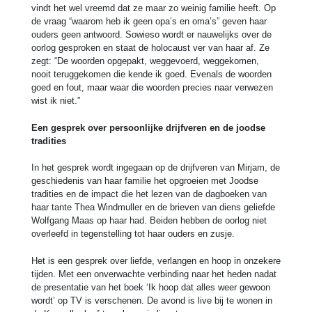
vindt het wel vreemd dat ze maar zo weinig familie heeft. Op
de vraag “waarom heb ik geen opa’s en oma’s” geven haar
ouders geen antwoord. Sowieso wordt er nauwelijks over de
oorlog gesproken en staat de holocaust ver van haar af. Ze
zegt: “De woorden opgepakt, weggevoerd, weggekomen,
nooit teruggekomen die kende ik goed. Evenals de woorden
goed en fout, maar waar die woorden precies naar verwezen
wist ik niet.”
Een gesprek over persoonlijke drijfveren en de joodse
tradities
In het gesprek wordt ingegaan op de drijfveren van Mirjam, de
geschiedenis van haar familie het opgroeien met Joodse
tradities en de impact die het lezen van de dagboeken van
haar tante Thea Windmuller en de brieven van diens geliefde
Wolfgang Maas op haar had. Beiden hebben de oorlog niet
overleefd in tegenstelling tot haar ouders en zusje.
Het is een gesprek over liefde, verlangen en hoop in onzekere
tijden. Met een onverwachte verbinding naar het heden nadat
de presentatie van het boek ‘Ik hoop dat alles weer gewoon
wordt’ op TV is verschenen. De avond is live bij te wonen in