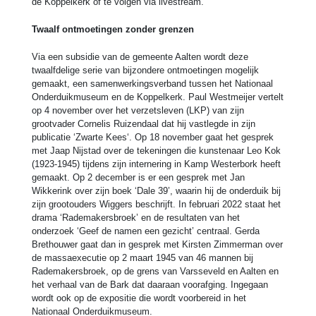
de Koppelkerk of te volgen via livestream.
Twaalf ontmoetingen zonder grenzen
Via een subsidie van de gemeente Aalten wordt deze
twaalfdelige serie van bijzondere ontmoetingen mogelijk
gemaakt, een samenwerkingsverband tussen het Nationaal
Onderduikmuseum en de Koppelkerk. Paul Westmeijer vertelt
op 4 november over het verzetsleven (LKP) van zijn
grootvader Cornelis Ruizendaal dat hij vastlegde in zijn
publicatie ‘Zwarte Kees‘. Op 18 november gaat het gesprek
met Jaap Nijstad over de tekeningen die kunstenaar Leo Kok
(1923-1945) tijdens zijn internering in Kamp Westerbork heeft
gemaakt. Op 2 december is er een gesprek met Jan
Wikkerink over zijn boek ‘Dale 39’, waarin hij de onderduik bij
zijn grootouders Wiggers beschrijft. In februari 2022 staat het
drama ‘Rademakersbroek’ en de resultaten van het
onderzoek ‘Geef de namen een gezicht’ centraal. Gerda
Brethouwer gaat dan in gesprek met Kirsten Zimmerman over
de massaexecutie op 2 maart 1945 van 46 mannen bij
Rademakersbroek, op de grens van Varsseveld en Aalten en
het verhaal van de Bark dat daaraan voorafging. Ingegaan
wordt ook op de expositie die wordt voorbereid in het
Nationaal Onderduikmuseum.