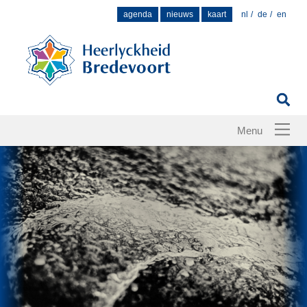
Zoek
agenda
nieuws
kaart
nl
de
en
naar: