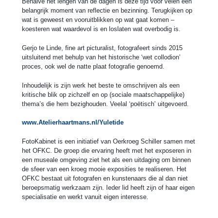
Behalve het lengen van de dagen is deze tijd voor velen een
belangrijk moment van reflectie en bezinning. Terugkijken op
wat is geweest en vooruitblikken op wat gaat komen –
koesteren wat waardevol is en loslaten wat overbodig is.
Gerjo te Linde, fine art picturalist, fotografeert sinds 2015
uitsluitend met behulp van het historische ‘wet collodion’
proces, ook wel de natte plaat fotografie genoemd.
Inhoudelijk is zijn werk het beste te omschrijven als een
kritische blik op zichzelf en op (sociale maatschappelijke)
thema’s die hem bezighouden. Veelal ‘poëtisch’ uitgevoerd.
www.Atelierhaartmans.nl/Yuletide
FotoKabinet is een initiatief van Oerkroeg Schiller samen met
het OFKC. De groep die ervaring heeft met het exposeren in
een museale omgeving ziet het als een uitdaging om binnen
de sfeer van een kroeg mooie exposities te realiseren. Het
OFKC bestaat uit fotografen en kunstenaars die al dan niet
beroepsmatig werkzaam zijn. Ieder lid heeft zijn of haar eigen
specialisatie en werkt vanuit eigen interesse.