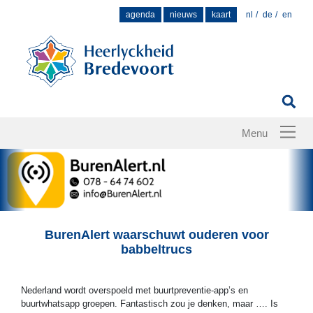
Zoek
agenda
nieuws
kaart
nl
de
en
naar:
BurenAlert waarschuwt ouderen voor
babbeltrucs
Nederland wordt overspoeld met buurtpreventie-app’s en
buurtwhatsapp groepen. Fantastisch zou je denken, maar …. Is