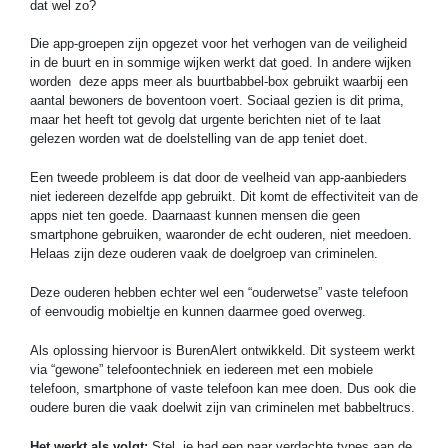
dat wel zo?
Die app-groepen zijn opgezet voor het verhogen van de veiligheid
in de buurt en in sommige wijken werkt dat goed. In andere wijken
worden deze apps meer als buurtbabbel-box gebruikt waarbij een
aantal bewoners de boventoon voert. Sociaal gezien is dit prima,
maar het heeft tot gevolg dat urgente berichten niet of te laat
gelezen worden wat de doelstelling van de app teniet doet.
Een tweede probleem is dat door de veelheid van app-aanbieders
niet iedereen dezelfde app gebruikt. Dit komt de effectiviteit van de
apps niet ten goede. Daarnaast kunnen mensen die geen
smartphone gebruiken, waaronder de echt ouderen, niet meedoen.
Helaas zijn deze ouderen vaak de doelgroep van criminelen.
Deze ouderen hebben echter wel een “ouderwetse” vaste telefoon
of eenvoudig mobieltje en kunnen daarmee goed overweg.
Als oplossing hiervoor is BurenAlert ontwikkeld. Dit systeem werkt
via “gewone” telefoontechniek en iedereen met een mobiele
telefoon, smartphone of vaste telefoon kan mee doen. Dus ook die
oudere buren die vaak doelwit zijn van criminelen met babbeltrucs.
Het werkt als volgt:
Stel, je had een paar verdachte types aan de