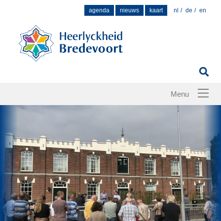
Zoek
agenda
nieuws
kaart
nl
de
en
naar: