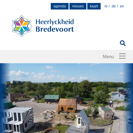
Zoek
agenda
nieuws
kaart
nl
de
en
naar: