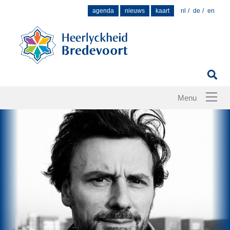
Zoek
agenda
nieuws
kaart
nl
de
en
naar: