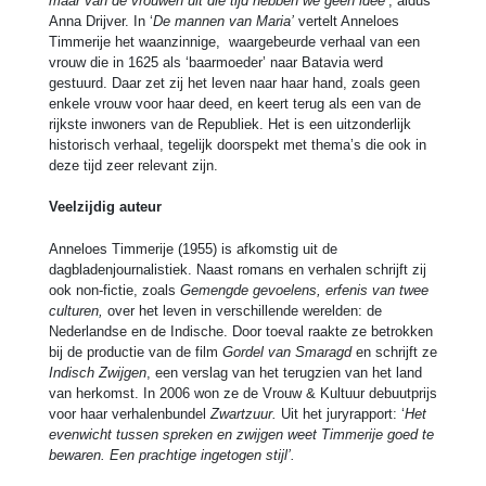
maar van de vrouwen uit die tijd hebben we geen idee’
, aldus
Anna Drijver. In ‘
De mannen van Maria’
vertelt Anneloes
Timmerije het waanzinnige, waargebeurde verhaal van een
vrouw die in 1625 als ‘baarmoeder’ naar Batavia werd
gestuurd. Daar zet zij het leven naar haar hand, zoals geen
enkele vrouw voor haar deed, en keert terug als een van de
rijkste inwoners van de Republiek. Het is een uitzonderlijk
historisch verhaal, tegelijk doorspekt met thema’s die ook in
deze tijd zeer relevant zijn.
Veelzijdig auteur
Anneloes Timmerije (1955) is afkomstig uit de
dagbladenjournalistiek. Naast romans en verhalen schrijft zij
ook non-fictie, zoals
Gemengde gevoelens, erfenis van twee
culturen,
over het leven in verschillende werelden: de
Nederlandse en de Indische. Door toeval raakte ze betrokken
bij de productie van de film
Gordel van Smaragd
en schrijft ze
Indisch Zwijgen
, een verslag van het terugzien van het land
van herkomst. In 2006 won ze de Vrouw & Kultuur debuutprijs
voor haar verhalenbundel
Zwartzuur.
Uit het juryrapport: ‘
Het
evenwicht tussen spreken en zwijgen weet Timmerije goed te
bewaren. Een prachtige ingetogen stijl’.