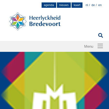
Zoek
agenda
nieuws
kaart
nl
de
en
naar: