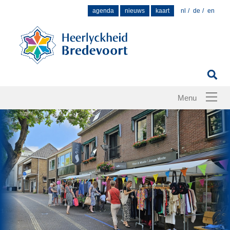
Zoek
agenda
nieuws
kaart
nl
de
en
naar: