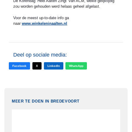
De Korendag ‘Heel Aalten Zingt’ van ACM, welke gelijktijdig
zou worden gehouden werd helaas geheel afgelast.
Voor de meest up-to-date info ga
naar
www.winkeleninaalten.nl
Deel op sociale media:
Facebook
X
LinkedIn
WhatsApp
MEER TE DOEN IN BREDEVOORT