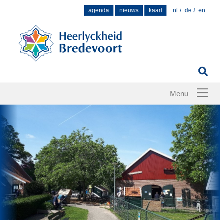
Zoek
agenda
nieuws
kaart
nl
de
en
naar: