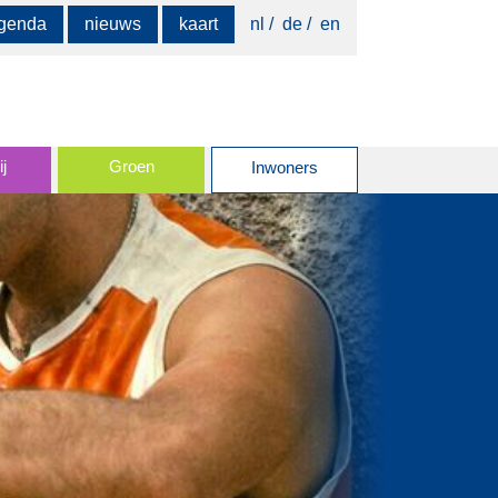
Zoeken
genda
nieuws
kaart
nl
de
en
naar:
j
Groen
Inwoners