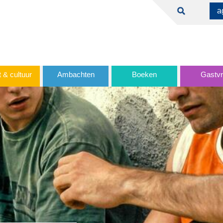
a
 & cultuur
Ambachten
Boeken
Gastvri