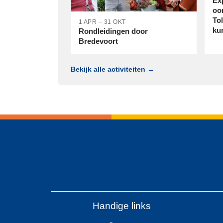
Ex
oo
To
1 APR – 31 OKT
ku
Rondleidingen door
Bredevoort
Bekijk alle activiteiten →
Handige links