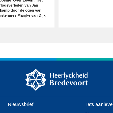
positie ‘Over Leven’: Het
rlogsverleden van Jan
lkamp door de ogen van
nstenares Marijke van Dijk
Nieuwsbrief
Iets aanlev