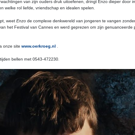
achtingen van zijn ouders druk uitoefenen, dringt Enzo dieper door in 
t en welke rol liefde, vriendschap en idealen spelen.
ipt, weet
Enzo
de complexe denkwereld van jongeren te vangen zonder 
 van het Festival van Cannes en werd geprezen om zijn genuanceerde p
ia onze site
www.oerkroeg.nl
.
stijden bellen met 0543-472230.