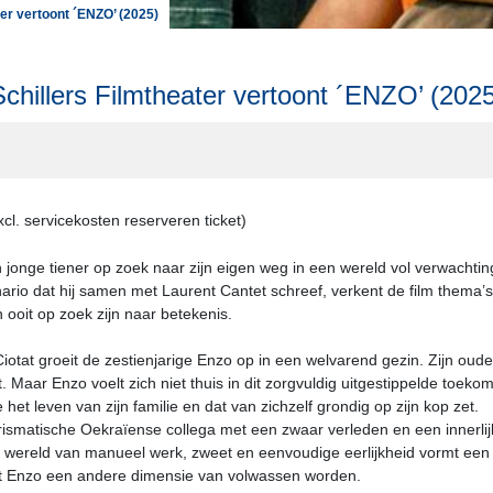
ter vertoont ´ENZO’ (2025)
Schillers Filmtheater vertoont ´ENZO’ (2025
l. servicekosten reserveren ticket)
 jonge tiener op zoek naar zijn eigen weg in een wereld vol verwachtin
o dat hij samen met Laurent Cantet schreef, verkent de film thema’s al
 ooit op zoek zijn naar betekenis.
iotat groeit de zestienjarige Enzo op in een welvarend gezin. Zijn ou
. Maar Enzo voelt zich niet thuis in dit zorgvuldig uitgestippelde toeko
het leven van zijn familie en dat van zichzelf grondig op zijn kop zet.
matische Oekraïense collega met een zwaar verleden en een innerlijke 
e wereld van manueel werk, zweet en eenvoudige eerlijkheid vormt een 
art Enzo een andere dimensie van volwassen worden.