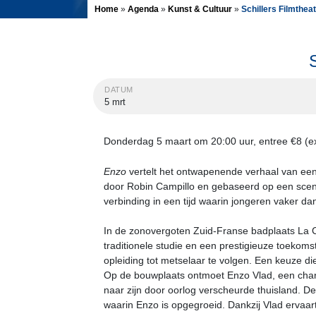
Home
»
Agenda
»
Kunst & Cultuur
»
Schillers Filmthea
DATUM
5 mrt
Donderdag 5 maart om 20:00 uur, entree €8 (exc
Enzo
vertelt het ontwapenende verhaal van een
door Robin Campillo en gebaseerd op een scenari
verbinding in een tijd waarin jongeren vaker dan
In de zonovergoten Zuid-Franse badplaats La C
traditionele studie en een prestigieuze toekomst
opleiding tot metselaar te volgen. Een keuze die 
Op de bouwplaats ontmoet Enzo Vlad, een charis
naar zijn door oorlog verscheurde thuisland. D
waarin Enzo is opgegroeid. Dankzij Vlad erva