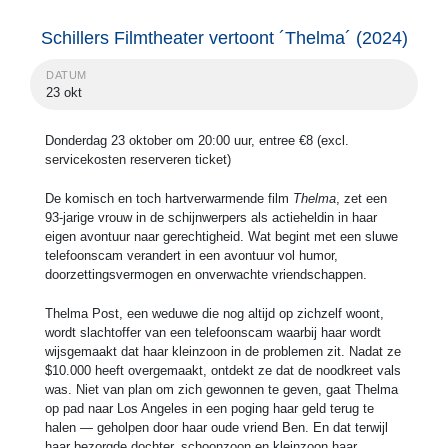
Schillers Filmtheater vertoont ´Thelma´ (2024)
DATUM
23 okt
Donderdag 23 oktober om 20:00 uur, entree €8 (excl.
servicekosten reserveren ticket)
De komisch en toch hartverwarmende film
Thelma
, zet een
93-jarige vrouw in de schijnwerpers als actieheldin in haar
eigen avontuur naar gerechtigheid. Wat begint met een sluwe
telefoonscam verandert in een avontuur vol humor,
doorzettingsvermogen en onverwachte vriendschappen.
Thelma Post, een weduwe die nog altijd op zichzelf woont,
wordt slachtoffer van een telefoonscam waarbij haar wordt
wijsgemaakt dat haar kleinzoon in de problemen zit. Nadat ze
$10.000 heeft overgemaakt, ontdekt ze dat de noodkreet vals
was. Niet van plan om zich gewonnen te geven, gaat Thelma
op pad naar Los Angeles in een poging haar geld terug te
halen — geholpen door haar oude vriend Ben. En dat terwijl
haar bezorgde dochter, schoonzoon en kleinzoon haar