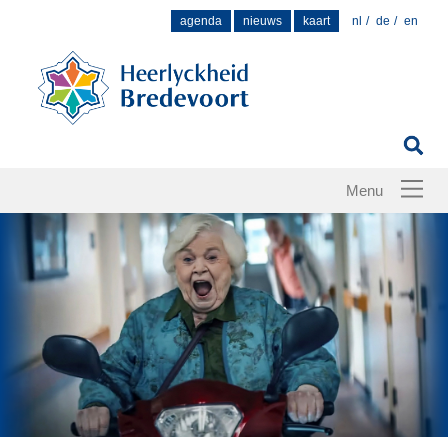
Zoek
agenda
nieuws
kaart
nl
de
en
naar: