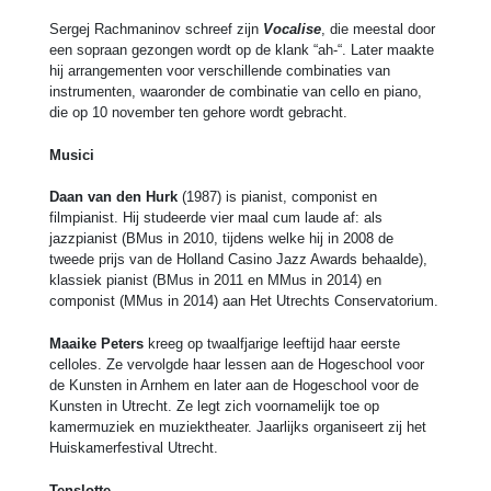
Sergej Rachmaninov schreef zijn
Vocalise
, die meestal door
een sopraan gezongen wordt op de klank “ah-“. Later maakte
hij arrangementen voor verschillende combinaties van
instrumenten, waaronder de combinatie van cello en piano,
die op 10 november ten gehore wordt gebracht.
Musici
Daan van den Hurk
(1987) is pianist, componist en
filmpianist. Hij studeerde vier maal cum laude af: als
jazzpianist (BMus in 2010, tijdens welke hij in 2008 de
tweede prijs van de Holland Casino Jazz Awards behaalde),
klassiek pianist (BMus in 2011 en MMus in 2014) en
componist (MMus in 2014) aan Het Utrechts Conservatorium.
Maaike Peters
kreeg op twaalfjarige leeftijd haar eerste
celloles. Ze vervolgde haar lessen aan de Hogeschool voor
de Kunsten in Arnhem en later aan de Hogeschool voor de
Kunsten in Utrecht. Ze legt zich voornamelijk toe op
kamermuziek en muziektheater. Jaarlijks organiseert zij het
Huiskamerfestival Utrecht.
Tenslotte