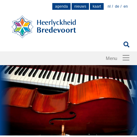
Zoek
agenda
nieuws
kaart
nl
de
en
naar: