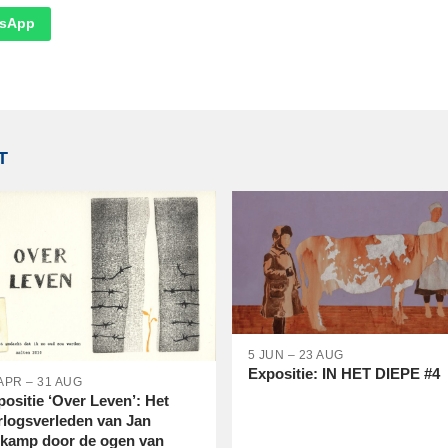
sApp
T
5 JUN – 23 AUG
Expositie: IN HET DIEPE #4
APR – 31 AUG
positie ‘Over Leven’: Het
rlogsverleden van Jan
lkamp door de ogen van