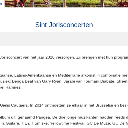
en
Sint Jorisconcerten
t Jorisconcert van het jaar 2020 verzorgen. Zij brengen met hun prog
aanse, Latijns-Amerikaanse en Mediterrane afkomst in combinatie met
uziek: Benga Beat van Gary Ryan, Jarabi van Toumani Diabaté, Street
riel Ramirez
 en Gielis Cautaers. In 2014 ontmoetten ze elkaar in het Brusselse en 
album uit, genaamd Pangea. De drie jonge muzikanten hadden reeds de
 la Guitare, ’t EY, ’t Smiske, Yellowtime Festival, GC De Muze, GC De 