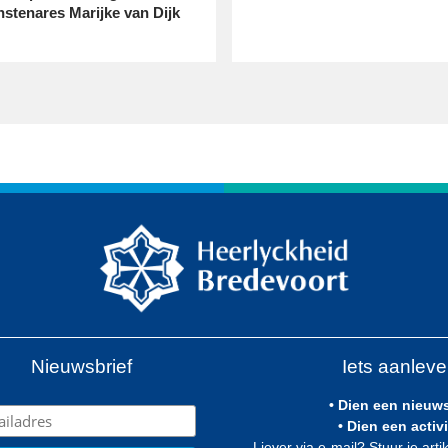
nstenares Marijke van Dijk
Nieuwsbrief
Iets aanlev
• Dien een nieuw
• Dien een activi
Liever via e-mail? Stuur je artik