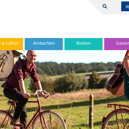
a
 & cultuur
Ambachten
Boeken
Gastvri