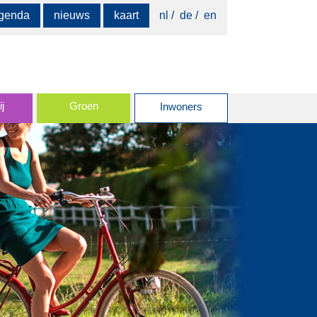
Zoeken
genda
nieuws
kaart
nl
de
en
naar:
j
Groen
Inwoners