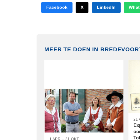
Facebook
X
LinkedIn
What
MEER TE DOEN IN BREDEVOOR
21 
Ex
oo
To
1 APR – 31 OKT