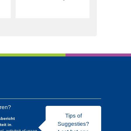
eren?
Tips of
sbericht
Suggesties?
teit in
.
el, activiteit of vraag