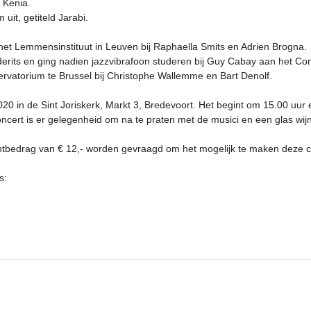
, Kenia.
uit, getiteld Jarabi.
het Lemmensinstituut in Leuven bij Raphaella Smits en Adrien Brogna.
erits en ging nadien jazzvibrafoon studeren bij Guy Cabay aan het Con
ervatorium te Brussel bij Christophe Wallemme en Bart Denolf.
020 in de Sint Joriskerk, Markt 3, Bredevoort. Het begint om 15.00 uur
oncert is er gelegenheid om na te praten met de musici en een glas wijn 
richtbedrag van € 12,- worden gevraagd om het mogelijk te maken deze c
s: