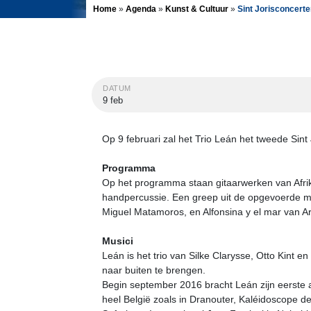
Home
»
Agenda
»
Kunst & Cultuur
»
Sint Jorisconcert
DATUM
9 feb
Op 9 februari zal het Trio Leán het tweede Sin
Programma
Op het programma staan gitaarwerken van Afrik
handpercussie. Een greep uit de opgevoerde m
Miguel Matamoros, en Alfonsina y el mar van A
Musici
Leán is het trio van Silke Clarysse, Otto Kint
naar buiten te brengen.
Begin september 2016 bracht Leán zijn eerste 
heel België zoals in Dranouter, Kaléidoscope de