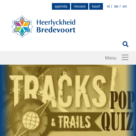
Zoek
agenda
nieuws
kaart
nl
de
en
naar: