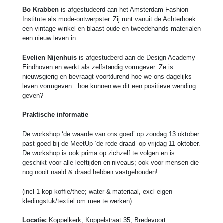
Bo Krabben
is afgestudeerd aan het Amsterdam Fashion
Institute als mode-ontwerpster. Zij runt vanuit de Achterhoek
een vintage winkel en blaast oude en tweedehands materialen
een nieuw leven in.
Evelien Nijenhuis
is afgestudeerd aan de Design Academy
Eindhoven en werkt als zelfstandig vormgever. Ze is
nieuwsgierig en bevraagt voortdurend hoe we ons dagelijks
leven vormgeven: hoe kunnen we dit een positieve wending
geven?
Praktische informatie
De workshop ‘de waarde van ons goed’ op zondag 13 oktober
past goed bij de MeetUp ‘de rode draad’ op vrijdag 11 oktober.
De workshop is ook prima op zichzelf te volgen en is
geschikt voor alle leeftijden en niveaus; ook voor mensen die
nog nooit naald & draad hebben vastgehouden!
(incl 1 kop koffie/thee; water & materiaal, excl eigen
kledingstuk/textiel om mee te werken)
Locatie:
Koppelkerk, Koppelstraat 35, Bredevoort