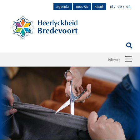
Zoek
agenda
nieuws
kaart
nl
de
en
naar: