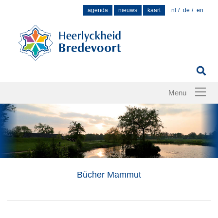
Zoek
agenda
nieuws
kaart
nl
de
en
naar:
Bücher Mammut