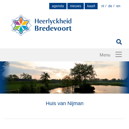
Zoek
agenda
nieuws
kaart
nl
de
en
naar:
Huis van Nijman