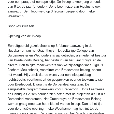
voor een praatje of een spelletje. De Inloop is voor jong en oud,
van 8 tot 88 jaar (of ouder). Doris Leemreize van Figulus is ook
aanwezig. De Inloop werd op 3 februari geopend door Ineke
Weerkamp.
Door Jos Wessels
Opening van de Inloop
Een uitgebreid gezelschap is op 3 februari aanwezig in de
Huyskamer van het Grachthuys. Het voltallige College van
Burgemeester en Wethouders is aangetreden, alsmede het bestuur
van Bredevoorts Belang, het bestuur van het Grachthuys en de
directeur en talrijke medewerkers van welzijnsorganisatie Figulus.
Jochem Meulenbeek, voorzitter van Bredevoorts belang, neemt
het woord. Hij vertelt dat de wens voor een inloopmiddag
rechtstreeks voortkomt uit de gesprekken over de toekomstvisie
voor Bredevoort. Daaruit is de Dorpendeal ontstaan. De
aangestelde programmamakers voor Bredevoort, Doris Leemreize
en Henrique Grijsen houden zich bezig met de projecten die uit die
Dorpendeal voorkomen. Het Grachthuys en Bredevoorts Belang
werken graag mee aan het initiatief van de Inloop. Dan is het tijd
voor de officiële opening. Ineke Weerkamp mag het lint tot de
toegang doorknippen. Zij is secretaris van het Grachthuys-bestuur.