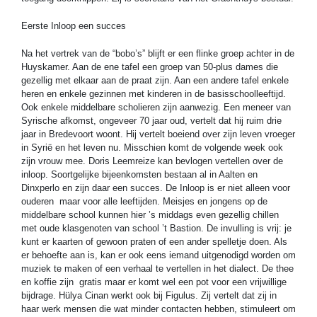
Eerste Inloop een succes
Na het vertrek van de “bobo’s” blijft er een flinke groep achter in de
Huyskamer. Aan de ene tafel een groep van 50-plus dames die
gezellig met elkaar aan de praat zijn. Aan een andere tafel enkele
heren en enkele gezinnen met kinderen in de basisschoolleeftijd.
Ook enkele middelbare scholieren zijn aanwezig. Een meneer van
Syrische afkomst, ongeveer 70 jaar oud, vertelt dat hij ruim drie
jaar in Bredevoort woont. Hij vertelt boeiend over zijn leven vroeger
in Syrië en het leven nu. Misschien komt de volgende week ook
zijn vrouw mee. Doris Leemreize kan bevlogen vertellen over de
inloop. Soortgelijke bijeenkomsten bestaan al in Aalten en
Dinxperlo en zijn daar een succes. De Inloop is er niet alleen voor
ouderen maar voor alle leeftijden. Meisjes en jongens op de
middelbare school kunnen hier ’s middags even gezellig chillen
met oude klasgenoten van school ’t Bastion. De invulling is vrij: je
kunt er kaarten of gewoon praten of een ander spelletje doen. Als
er behoefte aan is, kan er ook eens iemand uitgenodigd worden om
muziek te maken of een verhaal te vertellen in het dialect. De thee
en koffie zijn gratis maar er komt wel een pot voor een vrijwillige
bijdrage. Hülya Cinan werkt ook bij Figulus. Zij vertelt dat zij in
haar werk mensen die wat minder contacten hebben, stimuleert om