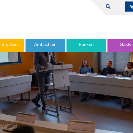
a
 & cultuur
Ambachten
Boeken
Gastvri