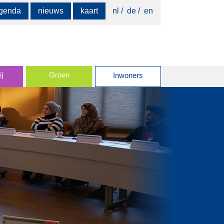
Zoeken
genda
nieuws
kaart
nl
de
en
naar:
j
Groen
Inwoners