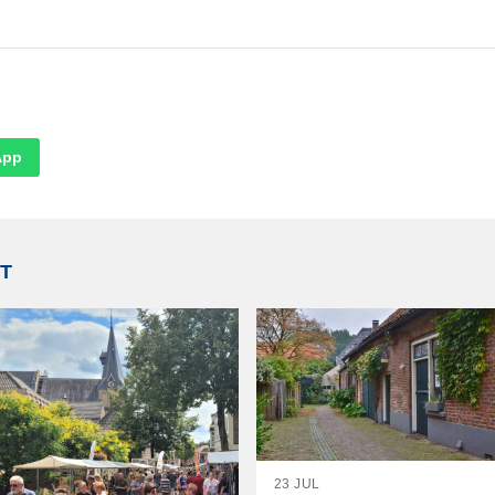
App
T
23 JUL