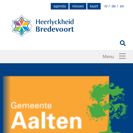
Zoek
agenda
nieuws
kaart
nl
de
en
naar: