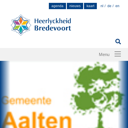
Zoek
agenda
nieuws
kaart
nl
de
en
naar: