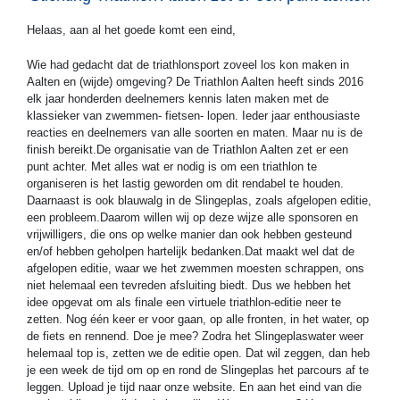
Helaas, aan al het goede komt een eind,
Wie had gedacht dat de triathlonsport zoveel los kon maken in
Aalten en (wijde) omgeving? De Triathlon Aalten heeft sinds 2016
elk jaar honderden deelnemers kennis laten maken met de
klassieker van zwemmen- fietsen- lopen. Ieder jaar enthousiaste
reacties en deelnemers van alle soorten en maten. Maar nu is de
finish bereikt.De organisatie van de Triathlon Aalten zet er een
punt achter. Met alles wat er nodig is om een triathlon te
organiseren is het lastig geworden om dit rendabel te houden.
Daarnaast is ook blauwalg in de Slingeplas, zoals afgelopen editie,
een probleem.Daarom willen wij op deze wijze alle sponsoren en
vrijwilligers, die ons op welke manier dan ook hebben gesteund
en/of hebben geholpen hartelijk bedanken.Dat maakt wel dat de
afgelopen editie, waar we het zwemmen moesten schrappen, ons
niet helemaal een tevreden afsluiting biedt. Dus we hebben het
idee opgevat om als finale een virtuele triathlon-editie neer te
zetten. Nog één keer er voor gaan, op alle fronten, in het water, op
de fiets en rennend. Doe je mee? Zodra het Slingeplaswater weer
helemaal top is, zetten we de editie open. Dat wil zeggen, dan heb
je een week de tijd om op en rond de Slingeplas het parcours af te
leggen. Upload je tijd naar onze website. En aan het eind van die