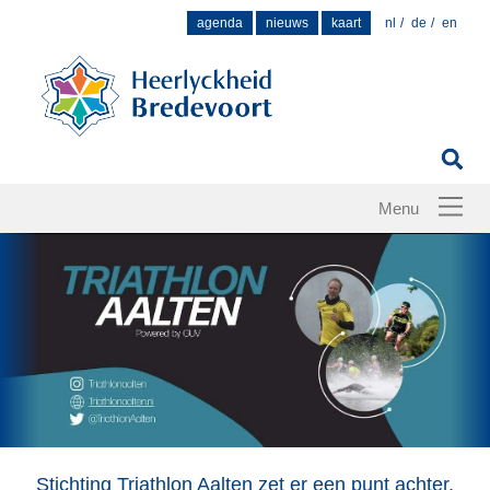
Zoek
agenda
nieuws
kaart
nl
de
en
naar:
Stichting Triathlon Aalten zet er een punt achter.