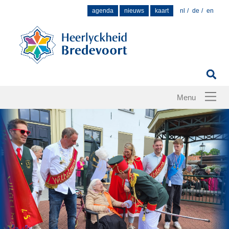
Zoek
agenda
nieuws
kaart
nl
de
en
naar: