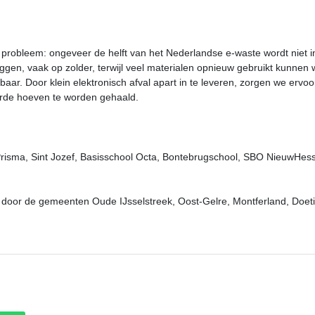
probleem: ongeveer de helft van het Nederlandse e-waste wordt niet i
iggen, vaak op zolder, terwijl veel materialen opnieuw gebruikt kunnen
ar. Door klein elektronisch afval apart in te leveren, zorgen we ervoor 
arde hoeven te worden gehaald.
 Prisma, Sint Jozef, Basisschool Octa, Bontebrugschool, SBO NieuwHe
 door de gemeenten Oude IJsselstreek, Oost-Gelre, Montferland, Doet