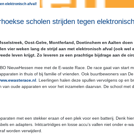
en elektronisch afval!
hoekse scholen strijden tegen elektronisch
selstreek, Oost-Gelre, Montferland, Doetinchem en Aalten doen va
en vier weken lang de strijd aan met elektronisch afval (ook wel e
weede leven krijgt. Zo leveren ze een prachtige bijdrage aan de ci
SBO NieuwHessen mee met de E-waste Race. De race gaat van start met
apparaten in thuis of bij familie of vrienden. Ook buurtbewoners van 
ww.ewasterace.nl
. Leerlingen halen deze spullen vervolgens op en 
en van oude apparaten en voor het inzamelen daarvan. De school met 
pparaten met een stekker eraan of een plek voor een batterij. Denk hie
bels en adapters. Inktcartridges en losse accu’s vallen niet onder e-
oraf worden verwijderd.