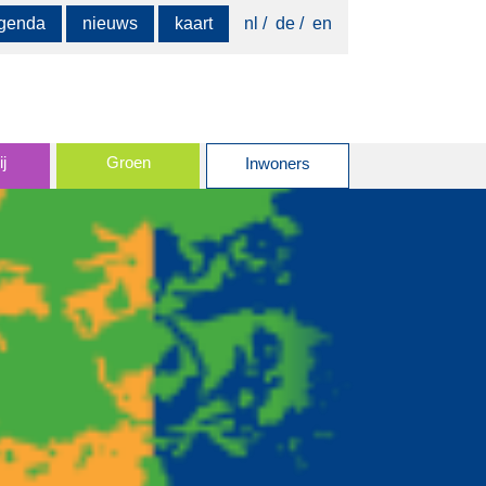
Zoeken
genda
nieuws
kaart
nl
de
en
naar:
j
Groen
Inwoners