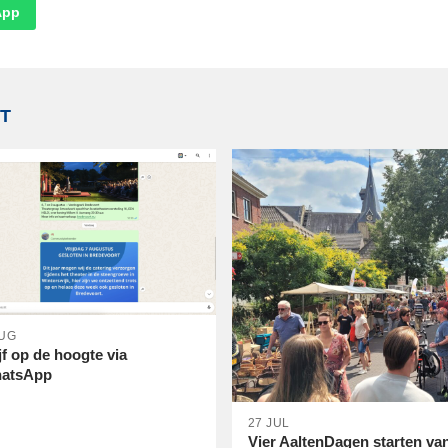
App
T
AUG
jf op de hoogte via
atsApp
27 JUL
Vier AaltenDagen starten va