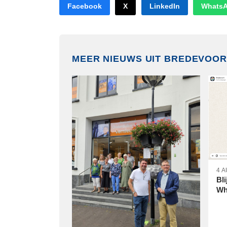
Facebook
X
LinkedIn
Whats
MEER NIEUWS UIT BREDEVOOR
4 
Bli
Wh