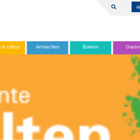
a
 & cultuur
Ambachten
Boeken
Gastvri