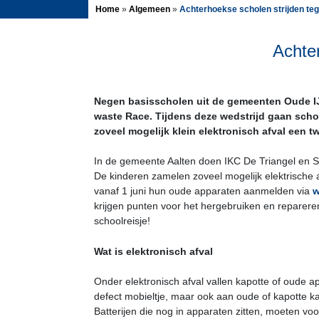
Home
»
Algemeen
»
Achterhoekse scholen strijden teg
Achter
Negen basisscholen uit de gemeenten Oude IJs
waste Race. Tijdens deze wedstrijd gaan schol
zoveel mogelijk klein elektronisch afval een t
In de gemeente Aalten doen IKC De Triangel en 
De kinderen zamelen zoveel mogelijk elektrische 
vanaf 1 juni hun oude apparaten aanmelden via
w
krijgen punten voor het hergebruiken en reparer
schoolreisje!
Wat is elektronisch afval
Onder elektronisch afval vallen kapotte of oude a
defect mobieltje, maar ook aan oude of kapotte ka
Batterijen die nog in apparaten zitten, moeten vo