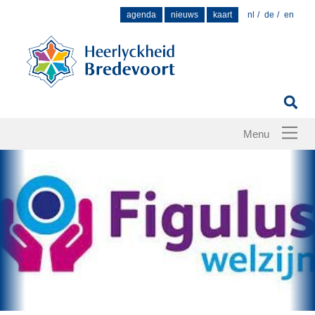
Zoek
agenda
nieuws
kaart
nl
de
en
naar: