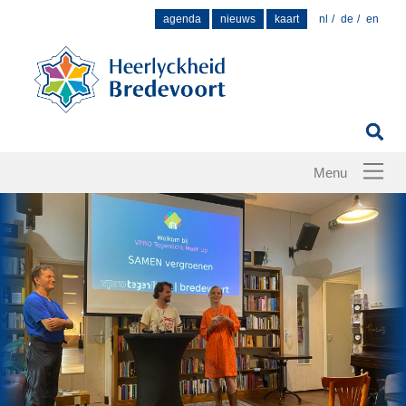
Zoek
agenda
nieuws
kaart
nl
de
en
naar: