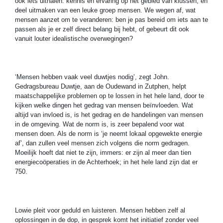
ook iets uithalen: kennis en ervaring op het gebied van klussen, en
deel uitmaken van een leuke groep mensen. We wegen af, wat
mensen aanzet om te veranderen: ben je pas bereid om iets aan te
passen als je er zelf direct belang bij hebt, of gebeurt dit ook
vanuit louter idealistische overwegingen?
‘Mensen hebben vaak veel duwtjes nodig’, zegt John.
Gedragsbureau Duwtje, aan de Oudewand in Zutphen, helpt
maatschappelijke problemen op te lossen in het hele land, door te
kijken welke dingen het gedrag van mensen beïnvloeden. Wat
altijd van invloed is, is het gedrag en de handelingen van mensen
in de omgeving. Wat de norm is, is zeer bepalend voor wat
mensen doen. Als de norm is ‘je neemt lokaal opgewekte energie
af’, dan zullen veel mensen zich volgens die norm gedragen.
Moeilijk hoeft dat niet te zijn, immers: er zijn al meer dan tien
energiecoöperaties in de Achterhoek; in het hele land zijn dat er
750.
Lowie pleit voor geduld en luisteren. Mensen hebben zelf al
oplossingen in de dop, in gesprek komt het initiatief zonder veel