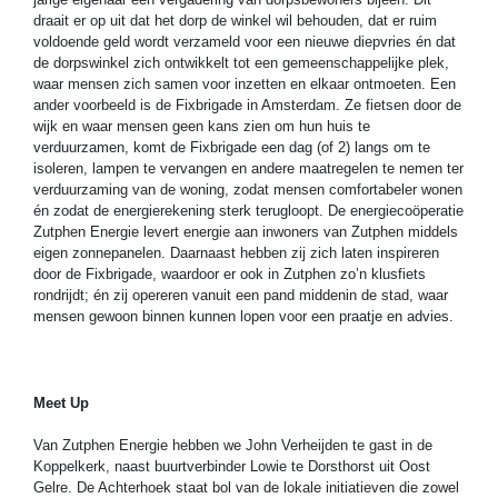
draait er op uit dat het dorp de winkel wil behouden, dat er ruim
voldoende geld wordt verzameld voor een nieuwe diepvries én dat
de dorpswinkel zich ontwikkelt tot een gemeenschappelijke plek,
waar mensen zich samen voor inzetten en elkaar ontmoeten. Een
ander voorbeeld is de Fixbrigade in Amsterdam. Ze fietsen door de
wijk en waar mensen geen kans zien om hun huis te
verduurzamen, komt de Fixbrigade een dag (of 2) langs om te
isoleren, lampen te vervangen en andere maatregelen te nemen ter
verduurzaming van de woning, zodat mensen comfortabeler wonen
én zodat de energierekening sterk terugloopt. De energiecoöperatie
Zutphen Energie levert energie aan inwoners van Zutphen middels
eigen zonnepanelen. Daarnaast hebben zij zich laten inspireren
door de Fixbrigade, waardoor er ook in Zutphen zo’n klusfiets
rondrijdt; én zij opereren vanuit een pand middenin de stad, waar
mensen gewoon binnen kunnen lopen voor een praatje en advies.
Meet
U
p
Van Zutphen Energie hebben we John Verheijden te gast in de
Koppelkerk, naast buurtverbinder Lowie te Dorsthorst uit Oost
Gelre. De Achterhoek staat bol van de lokale initiatieven die zowel