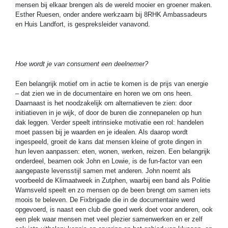
mensen bij elkaar brengen als de wereld mooier en groener maken.
Esther Ruesen, onder andere werkzaam bij 8RHK Ambassadeurs
en Huis Landfort, is gespreksleider vanavond.
Hoe wordt je van consument een deelnemer?
Een belangrijk motief om in actie te komen is de prijs van energie
– dat zien we in de documentaire en horen we om ons heen.
Daarnaast is het noodzakelijk om alternatieven te zien: door
initiatieven in je wijk, of door de buren die zonnepanelen op hun
dak leggen. Verder speelt intrinsieke motivatie een rol: handelen
moet passen bij je waarden en je idealen. Als daarop wordt
ingespeeld, groeit de kans dat mensen kleine of grote dingen in
hun leven aanpassen: eten, wonen, werken, reizen. Een belangrijk
onderdeel, beamen ook John en Lowie, is de fun-factor van een
aangepaste levensstijl samen met anderen. John noemt als
voorbeeld de Klimaatweek in Zutphen, waarbij een band als Politie
Warnsveld speelt en zo mensen op de been brengt om samen iets
moois te beleven. De Fixbrigade die in de documentaire werd
opgevoerd, is naast een club die goed werk doet voor anderen, ook
een plek waar mensen met veel plezier samenwerken en er zelf